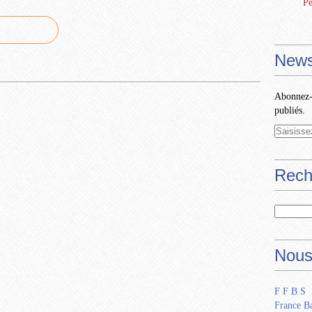
Pe
News
Abonnez-v
publiés.
Rech
Nous
F F B S
France Ba