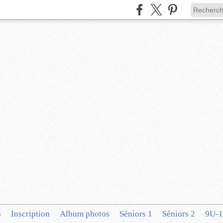
s
Inscription
Album photos
Séniors 1
Séniors 2
9U-