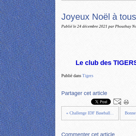
Joyeux Noël à tou
Publié le
24 décembre 2021
par Phouthay N
Le club des TIGERS
Publié dans
Tigers
Partager cet article
« Challenge IDF Baseball...
Bonne 
Commenter cet article