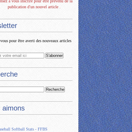
nsez à vous inscrire pour être prévenu de la
publication d'un nouvel article .
letter
ous pour être averti des nouveaux articles
erche
 aimons
seball Softball Stats - FFBS