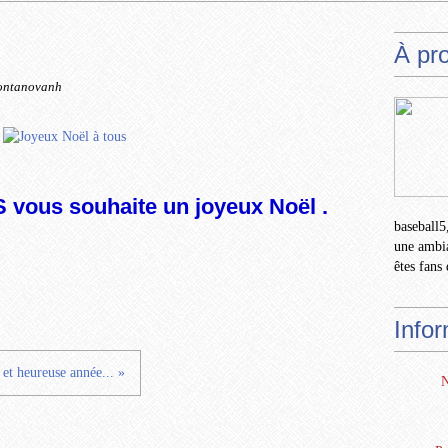
s
À pr
ontanovanh
 vous souhaite un joyeux Noël .
baseball5,
une ambia
êtes fans 
Info
et heureuse année... »
N