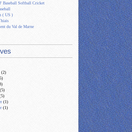
 Baseball Softball Cricket
seball
 ( US )
Thiais
ent du Val de Marne
ives
(2)
5)
3)
(5)
(5)
er
(1)
er
(1)