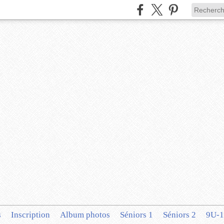
s
Inscription
Album photos
Séniors 1
Séniors 2
9U-