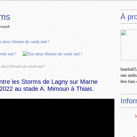
rms
À pr
novanh
 deux blessés du week end !
baseball5,
une ambia
ntre les
Storms de Lagny sur Marne
êtes fans 
 2022 au stade A. Mimoun à Thiais.
Info
N