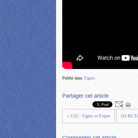
Publié dans
Tigers
Partager cet article
« U12 - Tigers vs Expos
D2-R2 Ti
Commenter cet article