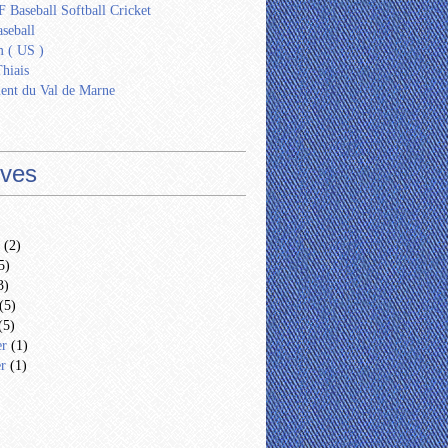
 Baseball Softball Cricket
seball
 ( US )
Thiais
ent du Val de Marne
ives
(2)
5)
3)
(5)
(5)
er
(1)
er
(1)