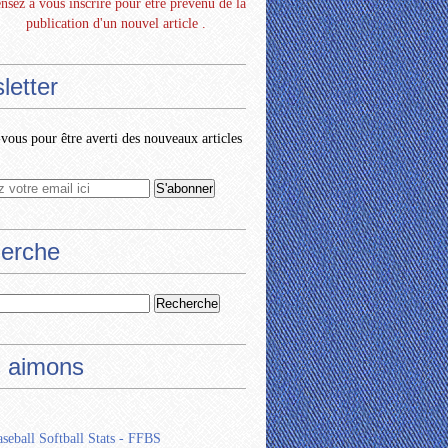
nsez à vous inscrire pour être prévenu de la
publication d'un nouvel article .
letter
ous pour être averti des nouveaux articles
erche
 aimons
seball Softball Stats - FFBS