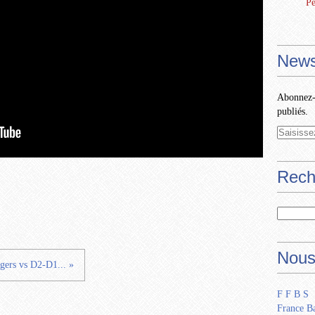
Pe
News
Abonnez-v
publiés.
Rech
Nous
gers vs D2-D1... »
F F B S
France Ba