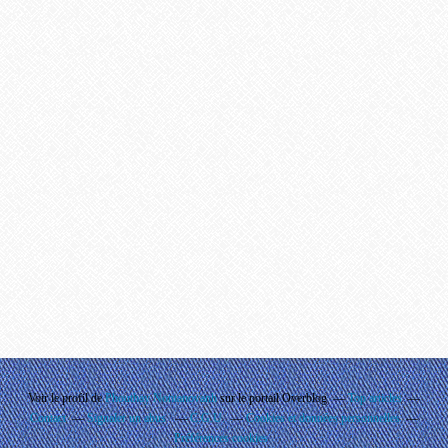
Voir le profil de
Phouthay Nontanovanh
sur le portail Overblog
Top articles
Contact
Signaler un abus
C.G.U.
Cookies et données personnelles
Préférences cookies