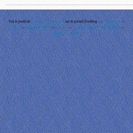
Voir le profil de
Phouthay Nontanovanh
sur le portail Overblog
Top articles
Contact
Signaler un abus
C.G.U.
Cookies et données personnelles
Préférences cookies