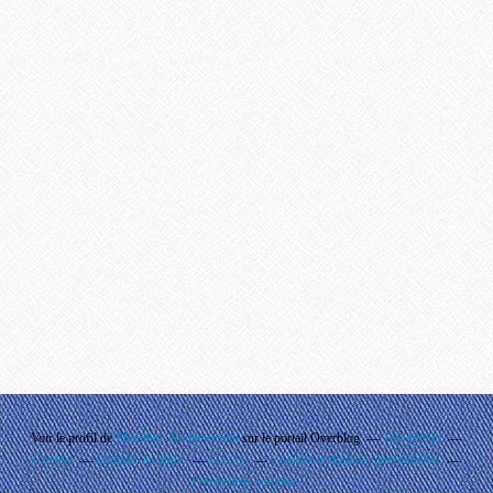
Voir le profil de
Phouthay Nontanovanh
sur le portail Overblog
Top articles
Contact
Signaler un abus
C.G.U.
Cookies et données personnelles
Préférences cookies