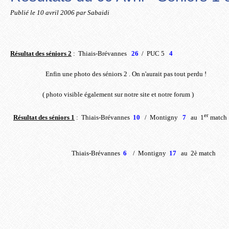
Publié le
10 avril 2006
par Sabaidi
Résultat des séniors 2
:
Thiais-Brévannes
26
/
PUC 5
4
Enfin une photo des séniors 2 . On n'aurait pas tout perdu !
( photo visible également sur notre site et notre forum )
er
Résultat des séniors 1
:
Thiais-Brévannes
10
/
Montigny
7
au
1
match
Thiais-Brévannes
6
/
Montigny
17
au
2è match