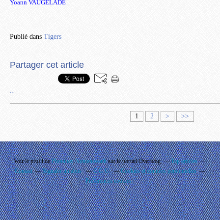
Yoann VAUGELADE
Publié dans
Tigers
Partager cet article
…
1
2
>
>>
Voir le profil de
Phouthay Nontanovanh
sur le portail Overblog
Top articles
Contact
Signaler un abus
C.G.U.
Cookies et données personnelles
Préférences cookies