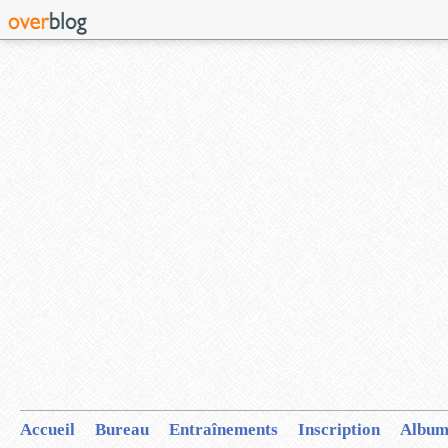
Accueil
Bureau
Entraînements
Inscription
Album