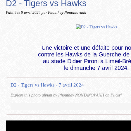
D2 - Tigers vs Hawks
Publié le
9 avril 2024
par Phouthay Nontanovanh
Une victoire et une défaite pour n
contre les Hawks de la Guerche-de
au stade Didier Pironi à Limeil-B
le dimanche 7 avril 2024.
D2 - Tigers vs Hawks - 7 avril 2024
Explore this photo album by Phouthay NONTANOVANH on Flickr!