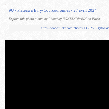
9U - Plateau à Evry-Courcouronnes - 27 avril 2024
Explore this photo album by Phouthay NONTANOVANH on Flickr!
https://www.flickr.com/photos/133625053@N04