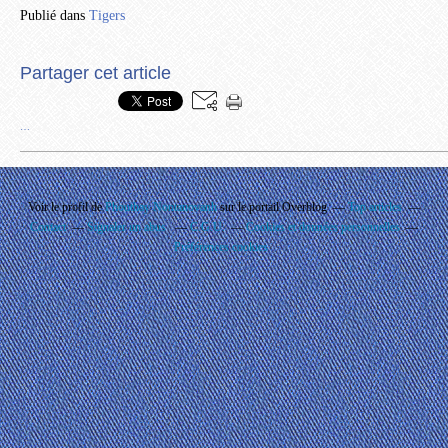
Publié dans
Tigers
Partager cet article
…
Voir le profil de
Phouthay Nontanovanh
sur le portail Overblog
Top articles
Contact
Signaler un abus
C.G.U.
Cookies et données personnelles
Préférences cookies