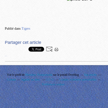
Publié dans
Tigers
Partager cet article
…
Voir le profil de
Phouthay Nontanovanh
sur le portail Overblog
Top articles
Contact
Signaler un abus
C.G.U.
Cookies et données personnelles
Préférences cookies