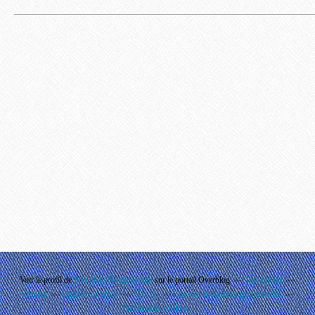
Voir le profil de
Phouthay Nontanovanh
sur le portail Overblog
Top articles
Contact
Signaler un abus
C.G.U.
Cookies et données personnelles
Préférences cookies