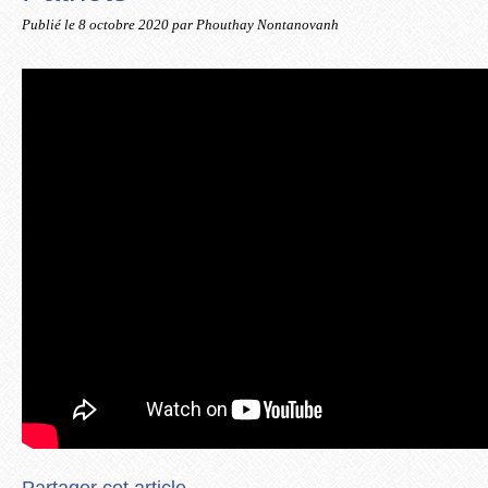
Publié le
8 octobre 2020
par Phouthay Nontanovanh