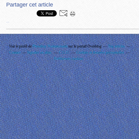
Partager cet article
…
Voir le profil de
Phouthay Nontanovanh
sur le portail Overblog
Top articles
Contact
Signaler un abus
C.G.U.
Cookies et données personnelles
Préférences cookies