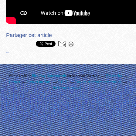
Partager cet article
…
Voir le profil de
Phouthay Nontanovanh
sur le portail Overblog
Top articles
Contact
Signaler un abus
C.G.U.
Cookies et données personnelles
Préférences cookies