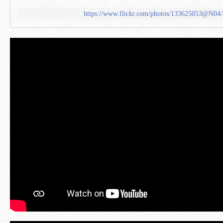
https://www.flickr.com/photos/133625053@N04