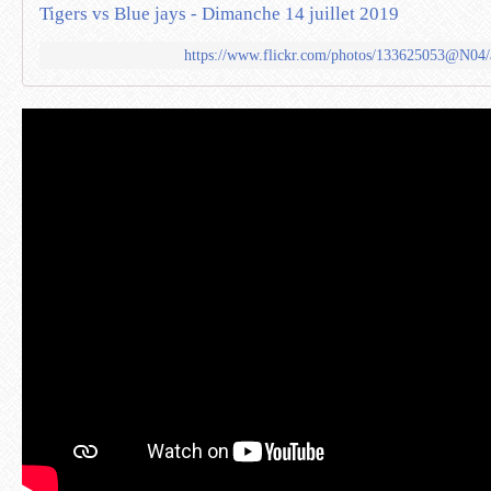
Tigers vs Blue jays - Dimanche 14 juillet 2019
https://www.flickr.com/photos/133625053@N04