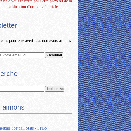
nsez à vous inscrire pour être prévenu de la
publication d'un nouvel article .
letter
ous pour être averti des nouveaux articles
erche
 aimons
seball Softball Stats - FFBS