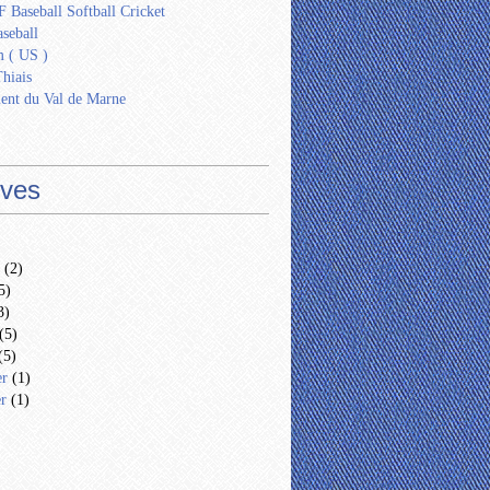
 Baseball Softball Cricket
seball
 ( US )
Thiais
ent du Val de Marne
ives
(2)
5)
3)
(5)
(5)
er
(1)
er
(1)