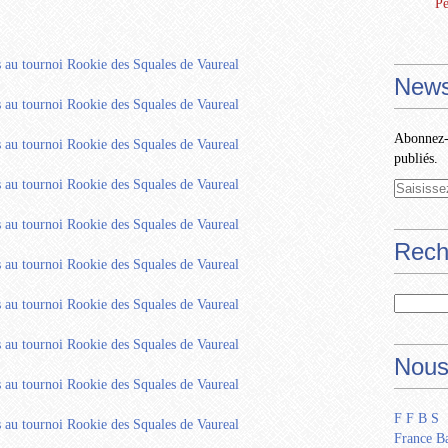
Pe
News
Abonnez-v
publiés.
Rech
Nous
F F B S
France Ba