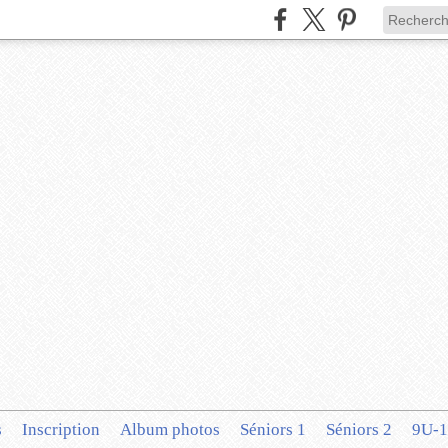
s
Inscription
Album photos
Séniors 1
Séniors 2
9U-