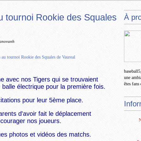
au tournoi Rookie des Squales
À pr
tanovanh
baseball5,
une ambia
 avec nos Tigers qui se trouvaient
êtes fans 
balle électrique pour la première fois.
citations pour leur 5ème place.
Info
arents d'avoir fait le déplacement
courager nos joueurs.
N
es photos et vidéos des matchs.