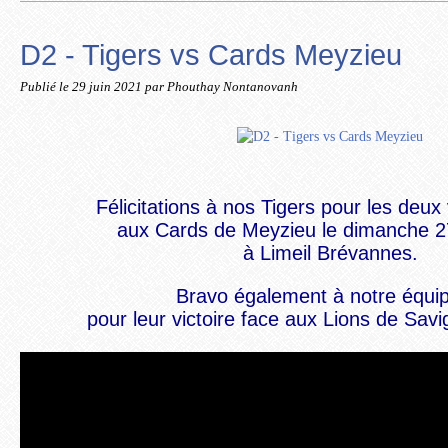
D2 - Tigers vs Cards Meyzieu
Publié le
29 juin 2021
par Phouthay Nontanovanh
Félicitations à nos Tigers pour les deux 
aux Cards de
Meyzieu le dimanche 2
à Limeil Brévannes.
Bravo également à notre équi
pour leur victoire face aux Lions de Sav