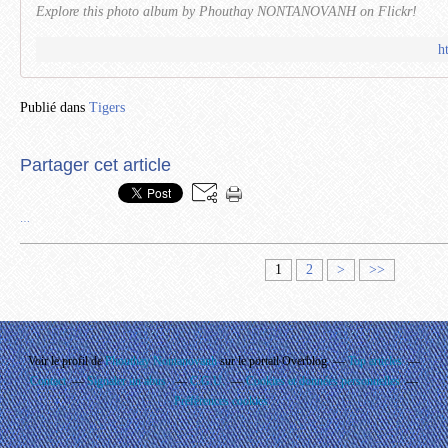
Explore this photo album by Phouthay NONTANOVANH on Flickr!
h
Publié dans
Tigers
Partager cet article
…
1
2
>
>>
Voir le profil de
Phouthay Nontanovanh
sur le portail Overblog
Top articles
Contact
Signaler un abus
C.G.U.
Cookies et données personnelles
Préférences cookies