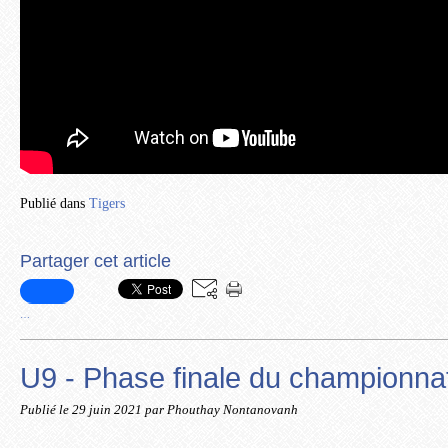
Publié dans
Tigers
Partager cet article
…
U9 - Phase finale du championna
Publié le
29 juin 2021
par Phouthay Nontanovanh