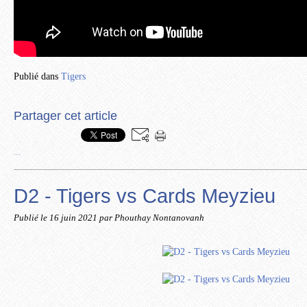
Publié dans
Tigers
Partager cet article
…
D2 - Tigers vs Cards Meyzieu
Publié le
16 juin 2021
par Phouthay Nontanovanh