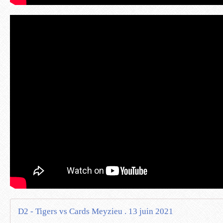
D2 - Tigers vs Cards Meyzieu . 13 juin 2021