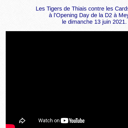
Les Tigers de Thiais contre les Car
à l'Opening Day de la D2 à Me
le dimanche 13 juin 2021.