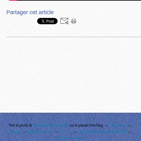
Partager cet article
…
Voir le profil de
Phouthay Nontanovanh
sur le portail Overblog
Top articles
Contact
Signaler un abus
C.G.U.
Cookies et données personnelles
Préférences cookies