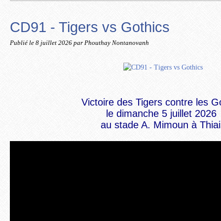
CD91 - Tigers vs Gothics
Publié le
8 juillet 2026
par Phouthay Nontanovanh
Victoire des Tigers contre les G
le dimanche 5 juillet 2026
au
stade A. Mimoun à Thiai