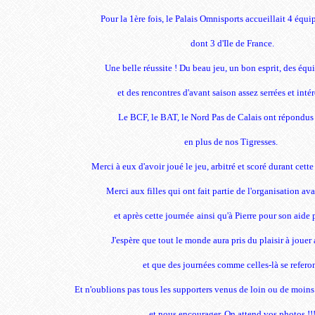
Pour la 1ère fois, le Palais Omnisports accueillait 4 équ
dont 3 d'Ile de France.
Une belle réussite ! Du beau jeu, un bon esprit, des équ
et des rencontres d'avant saison assez serrées et intér
Le BCF, le BAT, le Nord Pas de C
alais ont répondus
en plus de nos Tigresses.
Merci à eux d'avoir joué le jeu,
arbitré et scoré durant cett
Merci aux filles qui ont fait partie de l'organisation av
et après cette journée
ainsi qu'à Pierre pour son aide 
J'espère que tout le monde aura pris du plaisir à jouer 
et que des journées comme celles-là se referon
Et n'oublions pas tous les supporters venus de loin ou de moins
et nous encourager. On attend vos photos !!