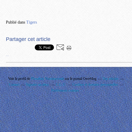
Publié dans
Tigers
Partager cet article
…
Voir le profil de
Phouthay Nontanovanh
sur le portail Overblog
Top articles
Contact
Signaler un abus
C.G.U.
Cookies et données personnelles
Préférences cookies