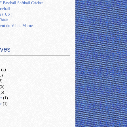
 Baseball Softball Cricket
seball
 ( US )
Thiais
ent du Val de Marne
ives
(2)
5)
3)
(5)
(5)
er
(1)
er
(1)