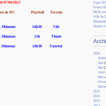
i 07/04/2012
Ligue IDF
France Ba
ieu de RV
Playball
Terrain
MLB.com
Ville de 
Départem
Station-S
. Mimoun
14h30
Ulis
. Mimoun
15h
Thiais
Arch
 Mimoun
14h30
Vauréal
2026
Juillet
Juin
(
Mai
(
Avril
Mars
Févri
Janvi
2025
2024
2023
2022