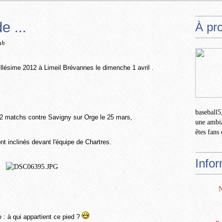
e ...
À pr
nh
llésime 2012 à Limeil Brévannes le dimenche 1 avril .
baseball5,
 2 matchs contre Savigny sur Orge le 25 mars,
une ambia
êtes fans 
nt inclinés devant l'équipe de Chartres.
Info
N
 : à qui appartient ce pied ?