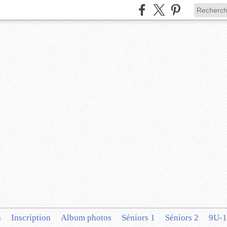
s
Inscription
Album photos
Séniors 1
Séniors 2
9U-