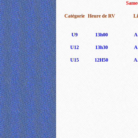
Samed
Catégorie
Heure de RV
L
U9
13h00
A
U12
13h30
A
U15
12H50
A.