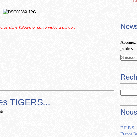
Pe
News
hotos dans l'album et petite vidéo à suivre )
Abonnez-v
publiés.
Rech
es TIGERS...
Nous
nh
F F B S
France Ba