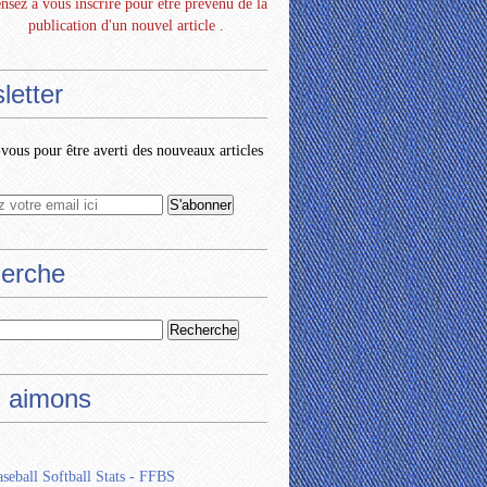
nsez à vous inscrire pour être prévenu de la
publication d'un nouvel article .
letter
ous pour être averti des nouveaux articles
erche
 aimons
seball Softball Stats - FFBS