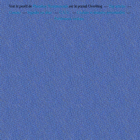
Voir le profil de
Phouthay Nontanovanh
sur le portail Overblog
Top articles
Contact
Signaler un abus
C.G.U.
Cookies et données personnelles
Préférences cookies