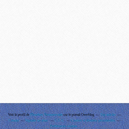
Voir le profil de
Phouthay Nontanovanh
sur le portail Overblog
Top articles
Contact
Signaler un abus
C.G.U.
Cookies et données personnelles
Préférences cookies