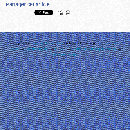
Partager cet article
…
Voir le profil de
Phouthay Nontanovanh
sur le portail Overblog
Top articles
Contact
Signaler un abus
C.G.U.
Cookies et données personnelles
Préférences cookies