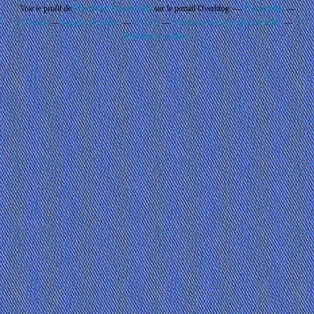
Voir le profil de
Phouthay Nontanovanh
sur le portail Overblog
Top articles
Contact
Signaler un abus
C.G.U.
Cookies et données personnelles
Préférences cookies