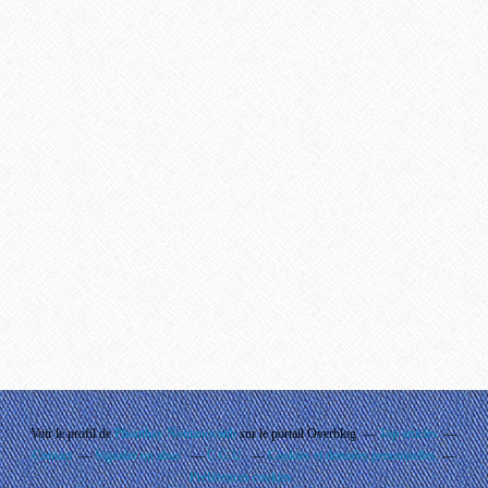
Voir le profil de
Phouthay Nontanovanh
sur le portail Overblog
Top articles
Contact
Signaler un abus
C.G.U.
Cookies et données personnelles
Préférences cookies