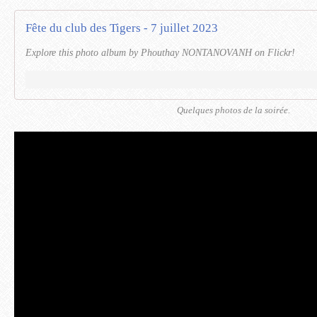
Fête du club des Tigers - 7 juillet 2023
Explore this photo album by Phouthay NONTANOVANH on Flickr!
Quelques photos de la soirée.