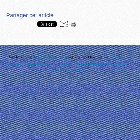
Partager cet article
…
Voir le profil de
Phouthay Nontanovanh
sur le portail Overblog
Top articles
Contact
Signaler un abus
C.G.U.
Cookies et données personnelles
Préférences cookies