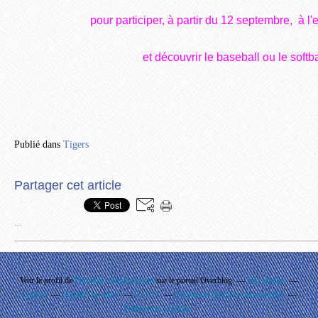
pour participer, à partir du 12 septembre,
à l'
et découvrir le baseball ou le softba
Publié dans
Tigers
Partager cet article
…
Voir le profil de
Phouthay Nontanovanh
sur le portail Overblog
Top articles
Contact
Signaler un abus
C.G.U.
Cookies et données personnelles
Préférences cookies