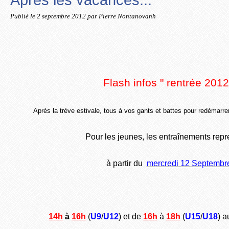
Publié le
2 septembre 2012
par Pierre Nontanovanh
Flash infos " rentrée 2012
Après la trève estivale, tous à vos gants et battes pour redémarrer
Pour les jeunes, les entraînements rep
à partir du
mercredi 12 Septembr
14h
à
16h
(
U9
/
U12
) et de
16h
à
18h
(
U15
/
U18
) a