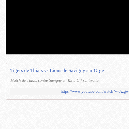
Tigers de Thiais vs Lions de Savigny sur Orge
Match de Thiais contre Savigny en R3 à Gif sur Yvette
https://www.youtube.com/watch?v=Azg