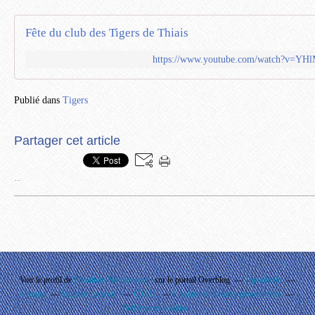
Fête du club des Tigers de Thiais
https://www.youtube.com/watch?v=YH
Publié dans
Tigers
Partager cet article
…
Voir le profil de
Phouthay Nontanovanh
sur le portail Overblog
Top articles
Contact
Signaler un abus
C.G.U.
Cookies et données personnelles
Préférences cookies