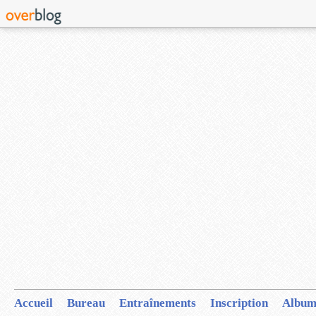
Accueil
Bureau
Entraînements
Inscription
Album