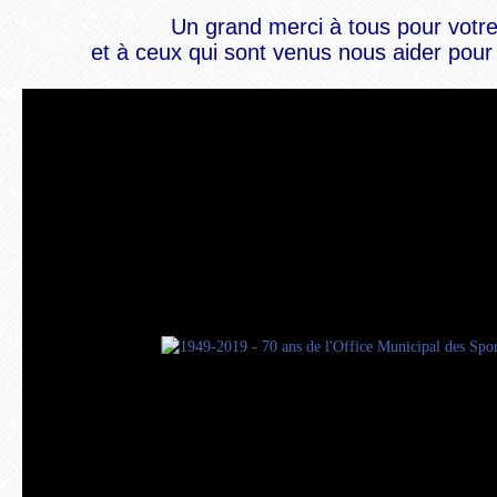
Un grand merci à tous pour votre
et à ceux qui sont venus nous aider pour 