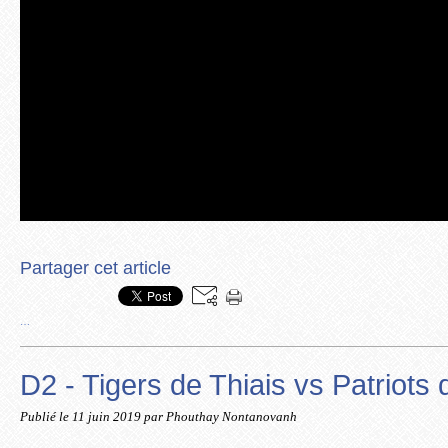
Partager cet article
…
D2 - Tigers de Thiais vs Patriots 
Publié le
11 juin 2019
par Phouthay Nontanovanh