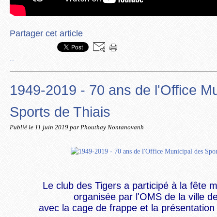
Partager cet article
…
1949-2019 - 70 ans de l'Office Mu
Sports de Thiais
Publié le
11 juin 2019
par Phouthay Nontanovanh
Le club des Tigers a participé à la fête 
organisée par l'OMS de la ville de
avec la cage de frappe et la présentation