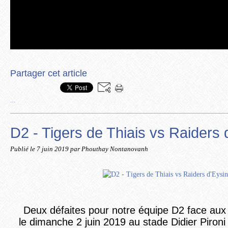
Partager cet article
…
D2 - Tigers de Thiais vs Raiders 
Publié le
7 juin 2019
par Phouthay Nontanovanh
Deux défaites pour notre équipe D2 face aux
le dimanche 2 juin 2019 au stade Didier Piron