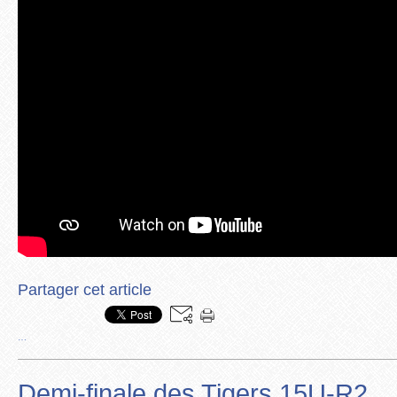
Partager cet article
…
Demi-finale des Tigers 15U-R2