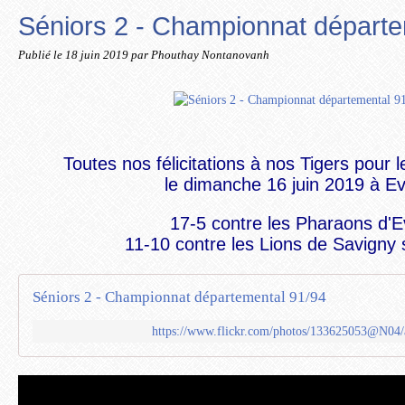
Séniors 2 - Championnat départe
Publié le
18 juin 2019
par Phouthay Nontanovanh
Toutes nos félicitations à nos Tigers pour l
le dimanche 16 juin 2019 à Ev
17-5 contre les Pharaons d'E
11-10 contre les Lions de Savigny
Séniors 2 - Championnat départemental 91/94
https://www.flickr.com/photos/133625053@N04