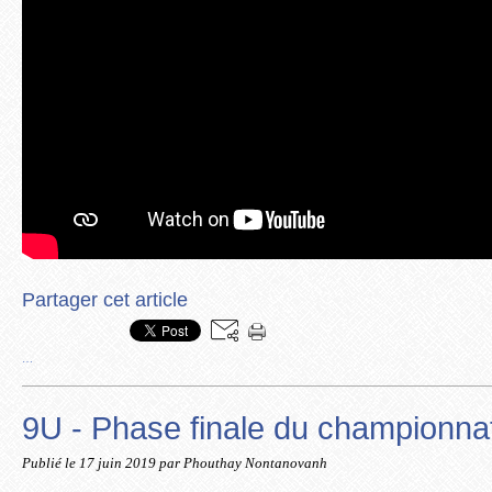
Partager cet article
…
9U - Phase finale du championna
Publié le
17 juin 2019
par Phouthay Nontanovanh