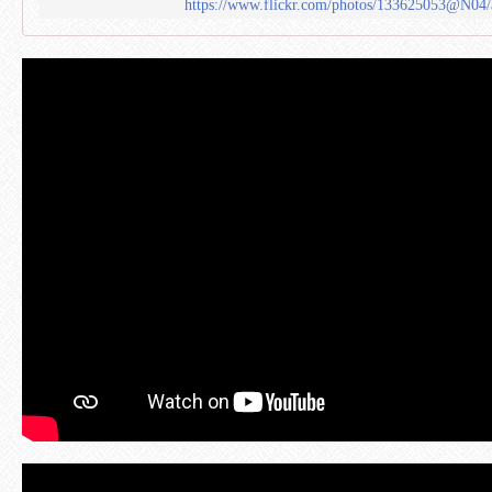
https://www.flickr.com/photos/133625053@N04