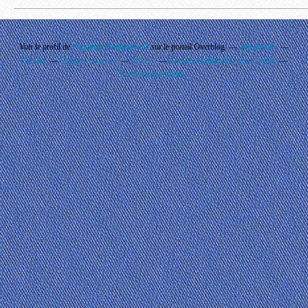
Voir le profil de
Phouthay Nontanovanh
sur le portail Overblog
Top articles
Contact
Signaler un abus
C.G.U.
Cookies et données personnelles
Préférences cookies