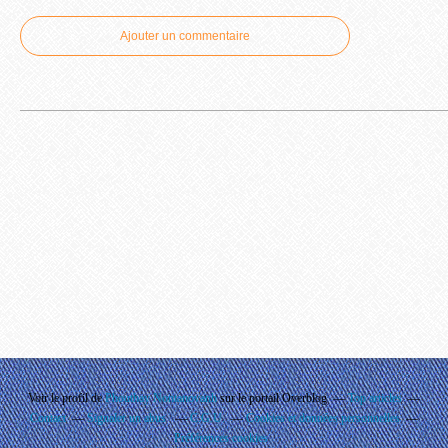
Ajouter un commentaire
Voir le profil de
Phouthay Nontanovanh
sur le portail Overblog
Top articles
Contact
Signaler un abus
C.G.U.
Cookies et données personnelles
Préférences cookies