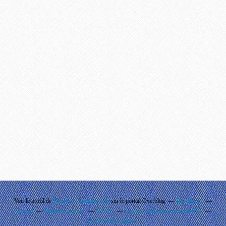
Voir le profil de
Phouthay Nontanovanh
sur le portail Overblog
Top articles
Contact
Signaler un abus
C.G.U.
Cookies et données personnelles
Préférences cookies