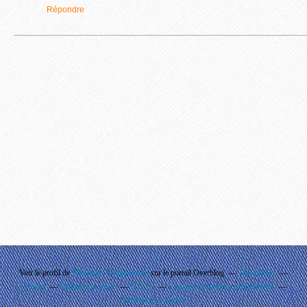
Répondre
Voir le profil de
Phouthay Nontanovanh
sur le portail Overblog
Top articles
Contact
Signaler un abus
C.G.U.
Cookies et données personnelles
Préférences cookies