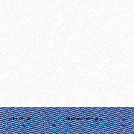
Voir le profil de
Phouthay Nontanovanh
sur le portail Overblog
Top articles
Contact
Signaler un abus
C.G.U.
Cookies et données personnelles
Préférences cookies