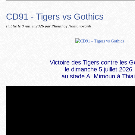
CD91 - Tigers vs Gothics
Publié le
8 juillet 2026
par Phouthay Nontanovanh
Victoire des Tigers contre les G
le dimanche 5 juillet 2026
au
stade A. Mimoun à Thiai