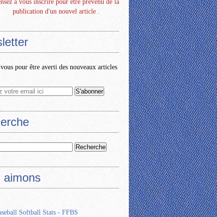
nsez à vous inscrire pour être prévenu de la
publication d'un nouvel article .
letter
ous pour être averti des nouveaux articles
erche
 aimons
seball Softball Stats - FFBS