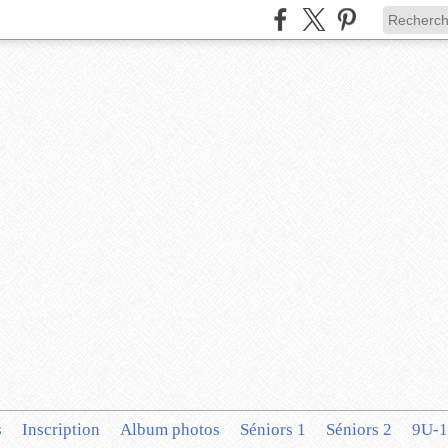
s
Inscription
Album photos
Séniors 1
Séniors 2
9U-