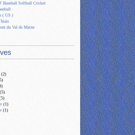
 Baseball Softball Cricket
seball
 ( US )
Thiais
ent du Val de Marne
ives
(2)
5)
3)
(5)
(5)
er
(1)
er
(1)