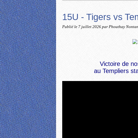
15U - Tigers vs Te
Publié le
7 juillet 2026
par Phouthay Nonta
Victoire de no
au Templiers st