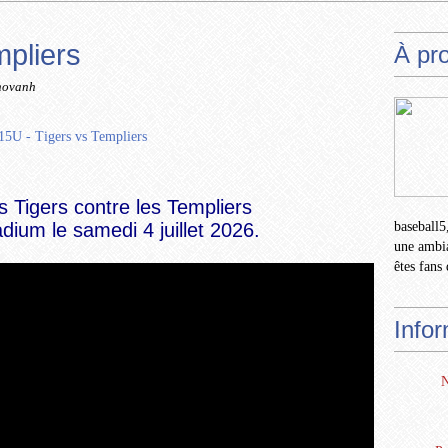
mpliers
À pr
novanh
s Tigers contre les Templiers
adium le samedi 4 juillet 2026.
baseball5,
une ambia
êtes fans 
Info
N