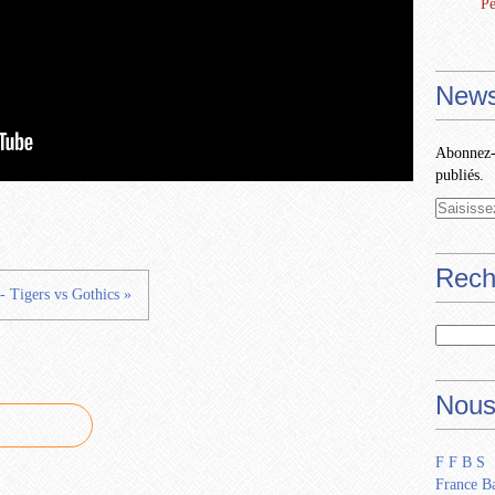
Pe
News
Abonnez-v
publiés.
Rech
 Tigers vs Gothics »
Nous
F F B S
France Ba