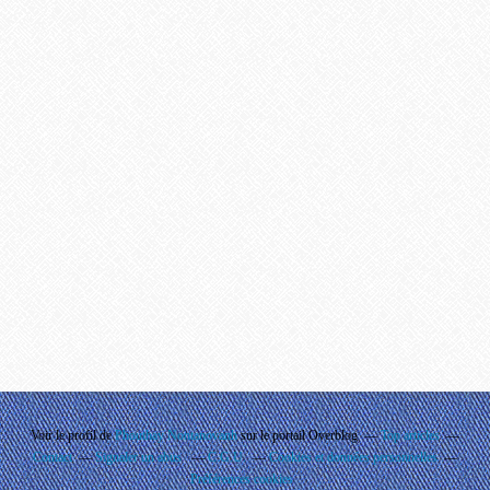
Voir le profil de
Phouthay Nontanovanh
sur le portail Overblog
Top articles
Contact
Signaler un abus
C.G.U.
Cookies et données personnelles
Préférences cookies