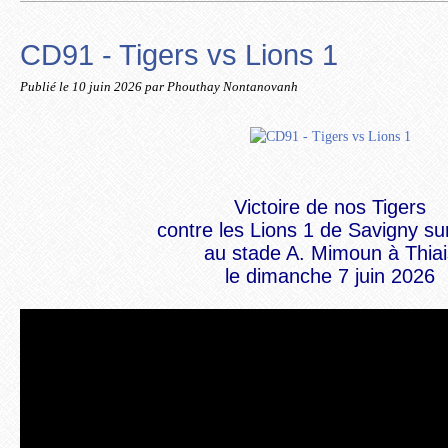
CD91 - Tigers vs Lions 1
Publié le
10 juin 2026
par Phouthay Nontanovanh
Victoire de nos Tigers
contre les Lions 1 de Savigny s
au stade A. Mimoun à Thiai
le dimanche 7 juin 2026