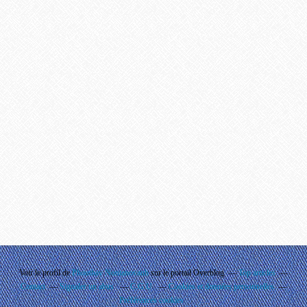
Voir le profil de
Phouthay Nontanovanh
sur le portail Overblog
Top articles
Contact
Signaler un abus
C.G.U.
Cookies et données personnelles
Préférences cookies