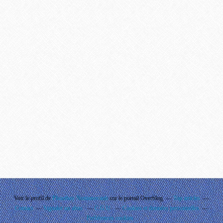
Voir le profil de
Phouthay Nontanovanh
sur le portail Overblog
Top articles
Contact
Signaler un abus
C.G.U.
Cookies et données personnelles
Préférences cookies