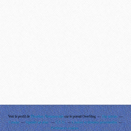
Voir le profil de
Phouthay Nontanovanh
sur le portail Overblog
Top articles
Contact
Signaler un abus
C.G.U.
Cookies et données personnelles
Préférences cookies