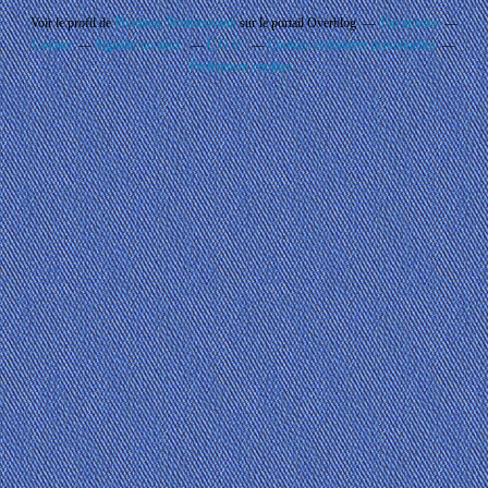
Voir le profil de
Phouthay Nontanovanh
sur le portail Overblog
Top articles
Contact
Signaler un abus
C.G.U.
Cookies et données personnelles
Préférences cookies