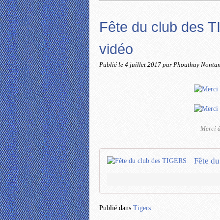
Fête du club des T
vidéo
Publié le
4 juillet 2017
par Phouthay Nonta
Merci à
Fête d
Publié dans
Tigers