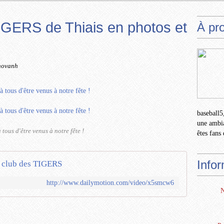
IGERS de Thiais en photos et
À pr
novanh
baseball5,
une ambia
 tous d'être venus à notre fête !
êtes fans 
Info
u club des TIGERS
http://www.dailymotion.com/video/x5smcw6
N