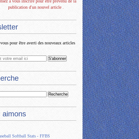
nsez à vous inscrire pour être prévenu de la
publication d'un nouvel article .
letter
ous pour être averti des nouveaux articles
erche
 aimons
seball Softball Stats - FFBS