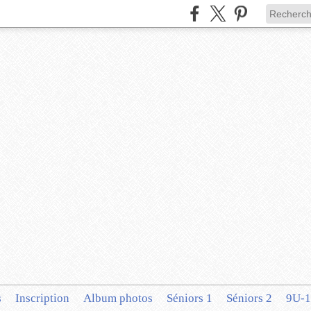
s
Inscription
Album photos
Séniors 1
Séniors 2
9U-