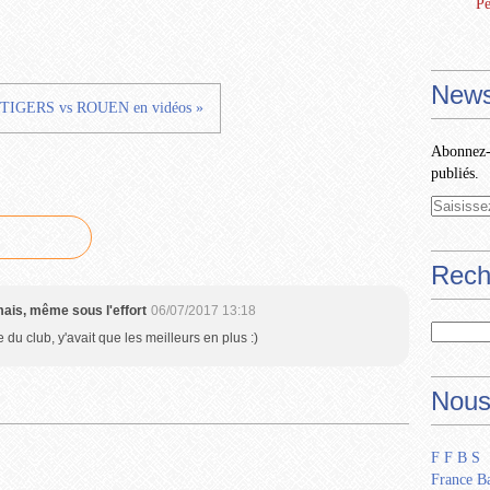
Pe
News
TIGERS vs ROUEN en vidéos »
Abonnez-v
publiés.
Rech
mais, même sous l'effort
06/07/2017 13:18
e du club, y'avait que les meilleurs en plus :)
Nous
F F B S
France Ba