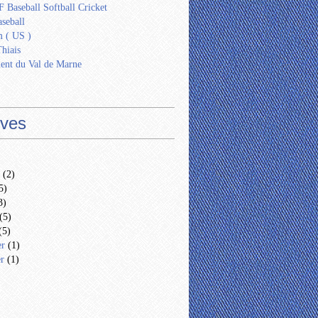
 Baseball Softball Cricket
seball
 ( US )
Thiais
ent du Val de Marne
ives
(2)
5)
3)
(5)
(5)
er
(1)
er
(1)