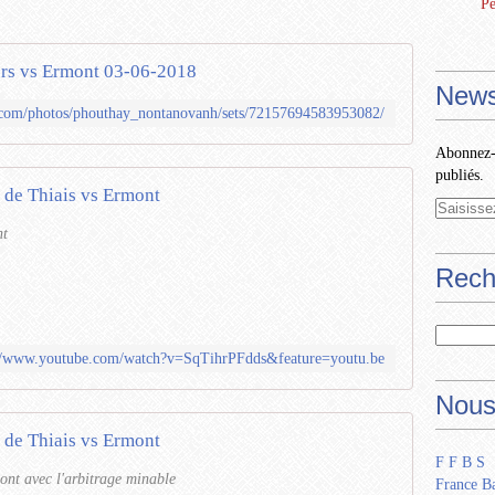
Pe
ers vs Ermont 03-06-2018
News
r.com/photos/phouthay_nontanovanh/sets/72157694583953082/
Abonnez-v
publiés.
 de Thiais vs Ermont
nt
Rech
://www.youtube.com/watch?v=SqTihrPFdds&feature=youtu.be
Nous
 de Thiais vs Ermont
F F B S
nt avec l'arbitrage minable
France Ba