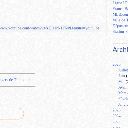
Ligue IDF
France Ba
MLB.com
Ville de 
Départem
//www.youtube.com/watch?v=XEJa1rN1F64&feature=youtu.be
Station-S
Arch
2026
Juillet
Juin
(
igers de Thiais... »
Mai
(
Avril
Mars
Févri
Janvi
2025
2024
2023
2022