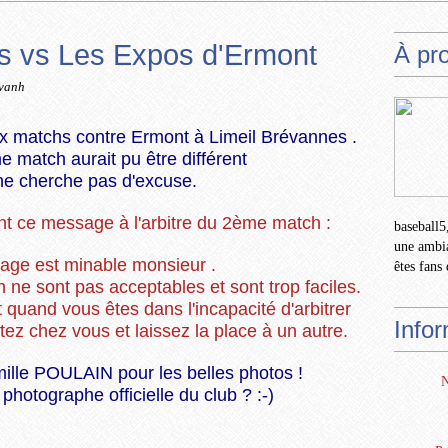
is vs Les Expos d'Ermont
À pr
vanh
ux matchs contre Ermont à Limeil Brévannes .
e match aurait pu être différent
ne cherche pas d'excuse.
t ce message à l'arbitre du 2ème match :
baseball5,
une ambia
rage est minable monsieur .
êtes fans 
 ne sont pas acceptables et sont trop faciles.
 quand vous êtes dans l'incapacité d'arbitrer
Info
ez chez vous et laissez la place à un autre.
ille POULAIN pour les belles photos !
N
 photographe officielle du club ? :-)