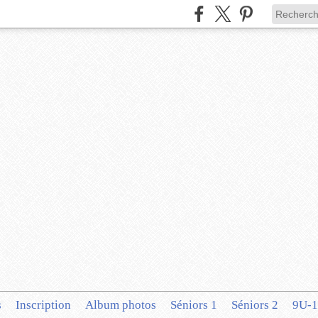
s
Inscription
Album photos
Séniors 1
Séniors 2
9U-