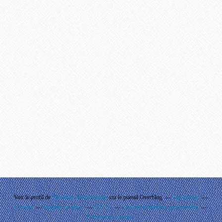
Voir le profil de
Phouthay Nontanovanh
sur le portail Overblog
Top articles
Contact
Signaler un abus
C.G.U.
Cookies et données personnelles
Préférences cookies