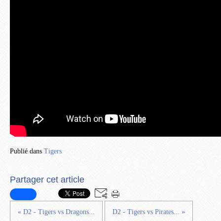
Publié dans
Tigers
Partager cet article
« D2 - Tigers vs Dragons...
D2 - Tigers vs Pirates... »