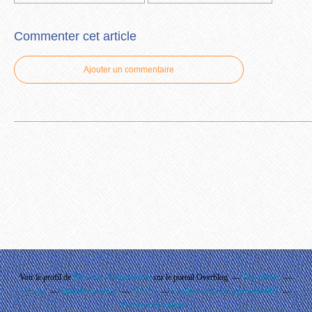
Commenter cet article
Ajouter un commentaire
Voir le profil de
Phouthay Nontanovanh
sur le portail Overblog
Top articles
Contact
Signaler un abus
C.G.U.
Cookies et données personnelles
Préférences cookies