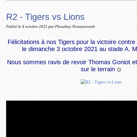
R2 - Tigers vs Lions
Publié le
4 octobre 2021
par Phouthay Nontanovanh
Félicitations à nos Tigers pour la victoire contr
le dimanche 3 octobre 2021 au stade A. M
Nous sommes ravis de revoir Thomas
Goniot 
sur le terrain
😏