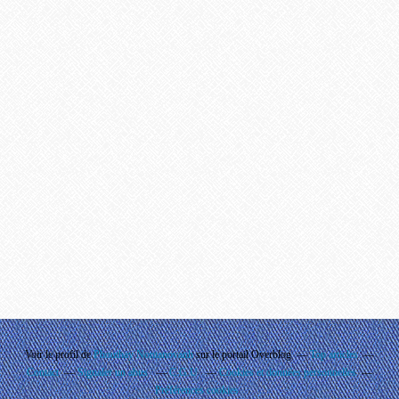
Voir le profil de
Phouthay Nontanovanh
sur le portail Overblog
Top articles
Contact
Signaler un abus
C.G.U.
Cookies et données personnelles
Préférences cookies