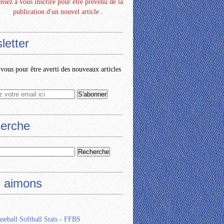
nsez à vous inscrire pour être prévenu de la
publication d'un nouvel article .
letter
ous pour être averti des nouveaux articles
erche
 aimons
seball Softball Stats - FFBS