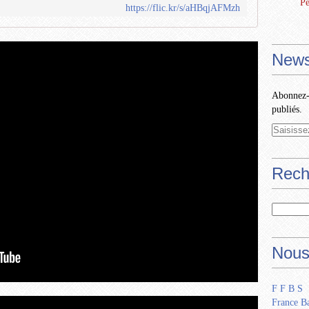
Pe
https://flic.kr/s/aHBqjAFMzh
News
Abonnez-v
publiés.
Rech
Nous
F F B S
France Ba