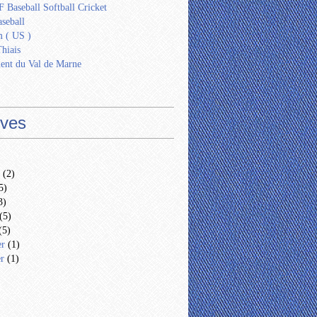
 Baseball Softball Cricket
seball
 ( US )
Thiais
ent du Val de Marne
ives
(2)
5)
3)
(5)
(5)
er
(1)
er
(1)