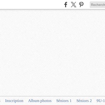
s
Inscription
Album photos
Séniors 1
Séniors 2
9U-