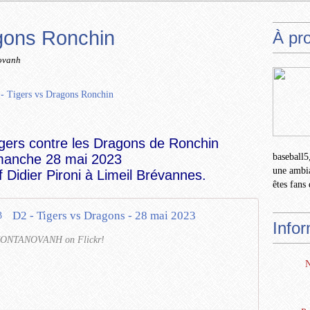
agons Ronchin
À pr
ovanh
igers contre les Dragons de Ronchin
imanche 28 mai 2023
baseball5,
une ambia
 Didier Pironi à
Limeil Brévannes.
êtes fans 
D2 - Tigers vs Dragons - 28 mai 2023
Info
y NONTANOVANH on Flickr!
N