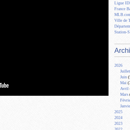
Ligue IDF
France Ba
MLB.com
Ville de 
Départem
Station-S
Arch
2026
Juillet
Juin
(
Mai
(
Avril
Mars
Févri
Janvi
2025
2024
2023
2022