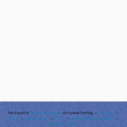
Voir le profil de
Phouthay Nontanovanh
sur le portail Overblog
Top articles
Contact
Signaler un abus
C.G.U.
Cookies et données personnelles
Préférences cookies