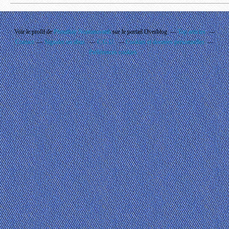
Voir le profil de
Phouthay Nontanovanh
sur le portail Overblog
Top articles
Contact
Signaler un abus
C.G.U.
Cookies et données personnelles
Préférences cookies