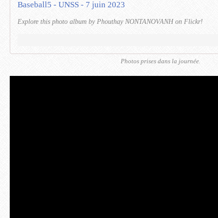
Baseball5 - UNSS - 7 juin 2023
Explore this photo album by Phouthay NONTANOVANH on Flickr!
Photos prises dans la journée.