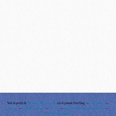
Voir le profil de
Phouthay Nontanovanh
sur le portail Overblog
Top articles
Contact
Signaler un abus
C.G.U.
Cookies et données personnelles
Préférences cookies