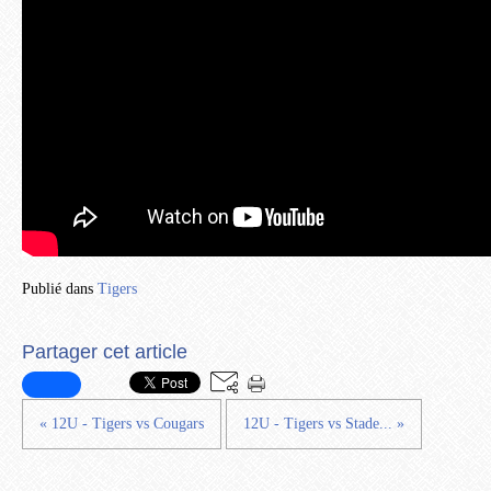
Publié dans
Tigers
Partager cet article
« 12U - Tigers vs Cougars
12U - Tigers vs Stade... »