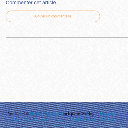
Commenter cet article
Ajouter un commentaire
Voir le profil de
Phouthay Nontanovanh
sur le portail Overblog
Top articles
Contact
Signaler un abus
C.G.U.
Cookies et données personnelles
Préférences cookies