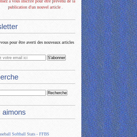
nsez à vous inscrire pour être prévenu de la
publication d'un nouvel article .
letter
ous pour être averti des nouveaux articles
erche
 aimons
seball Softball Stats - FFBS