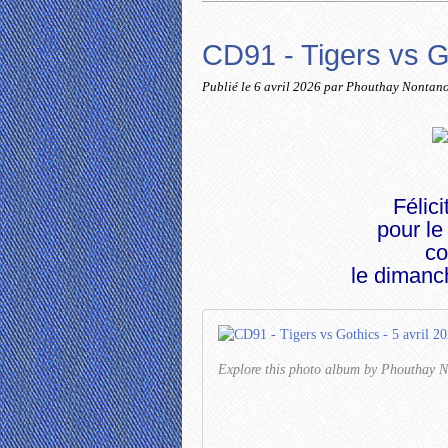
CD91 - Tigers vs G
Publié le
6 avril 2026
par Phouthay Nontan
Félici
pour le
co
le dimanch
Explore this photo album by Phoutha