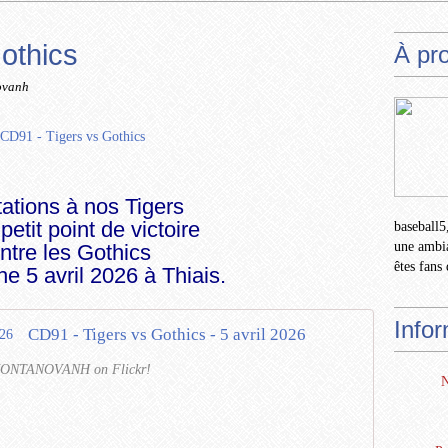
othics
À pr
ovanh
tations à nos Tigers
 petit point de
victoire
baseball5,
une ambia
ntre les Gothics
êtes fans 
e 5 avril 2026 à Thiais.
Info
CD91 - Tigers vs Gothics - 5 avril 2026
y NONTANOVANH on Flickr!
N