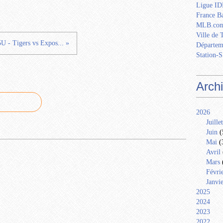
Ligue IDF
France Ba
MLB.com
Ville de 
U - Tigers vs Expos... »
Départem
Station-S
Arch
2026
Juillet
Juin
(
Mai
(
Avril
Mars
Févri
Janvi
2025
2024
2023
2022