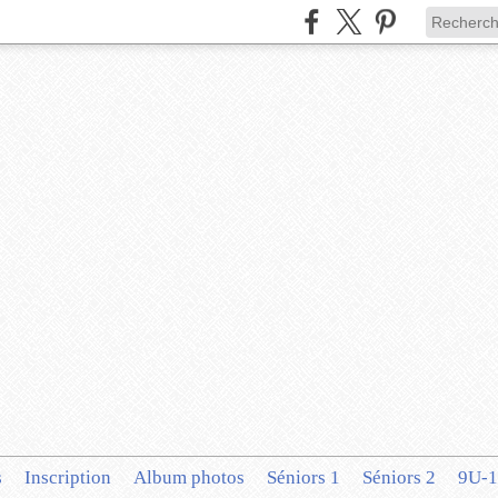
s
Inscription
Album photos
Séniors 1
Séniors 2
9U-