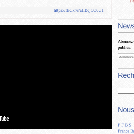
Pe
https://flic.kr/s/aHBqjCQ6UT
News
Abonnez-v
publiés.
Rech
Nous
F F B S
France Ba