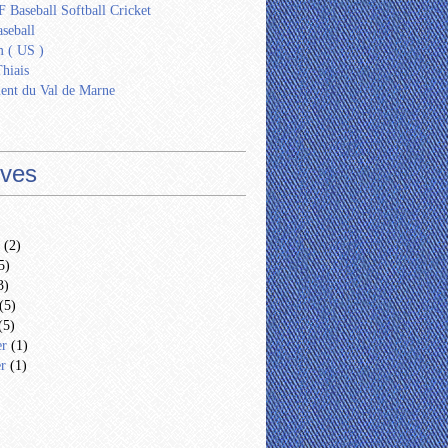
 Baseball Softball Cricket
seball
 ( US )
Thiais
ent du Val de Marne
ives
(2)
5)
3)
(5)
(5)
er
(1)
er
(1)