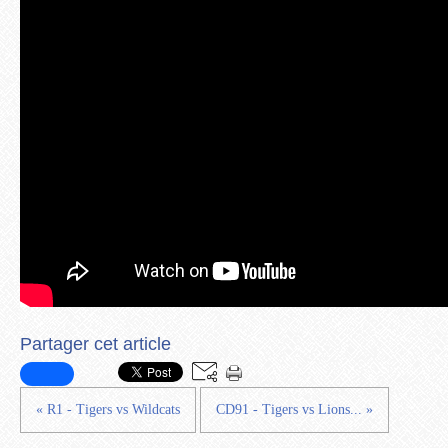
Partager cet article
« R1 - Tigers vs Wildcats
CD91 - Tigers vs Lions... »