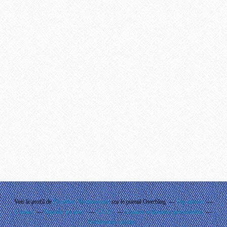
Voir le profil de
Phouthay Nontanovanh
sur le portail Overblog
Top articles
Contact
Signaler un abus
C.G.U.
Cookies et données personnelles
Préférences cookies