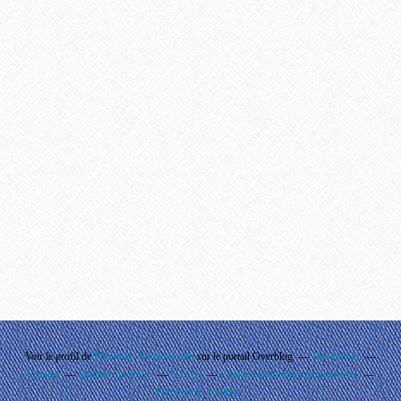
Voir le profil de
Phouthay Nontanovanh
sur le portail Overblog
Top articles
Contact
Signaler un abus
C.G.U.
Cookies et données personnelles
Préférences cookies