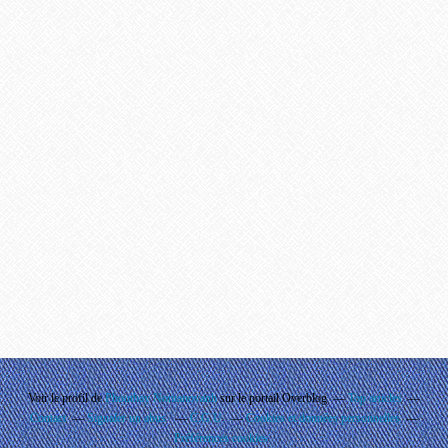
Voir le profil de
Phouthay Nontanovanh
sur le portail Overblog
Top articles
Contact
Signaler un abus
C.G.U.
Cookies et données personnelles
Préférences cookies