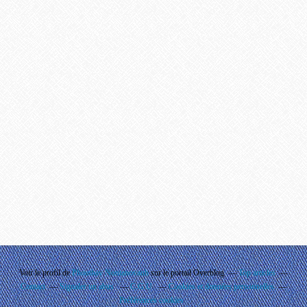
Voir le profil de
Phouthay Nontanovanh
sur le portail Overblog
Top articles
Contact
Signaler un abus
C.G.U.
Cookies et données personnelles
Préférences cookies